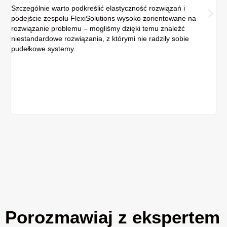
Szczególnie warto podkreślić elastyczność rozwiązań i
podejście zespołu FlexiSolutions wysoko zorientowane na
Z 
rozwiązanie problemu – mogliśmy dzięki temu znaleźć
sz
niestandardowe rozwiązania, z którymi nie radziły sobie
kon
pudełkowe systemy.
dan
po
Do
zeb
rea
wyk
fi
Porozmawiaj z ekspertem