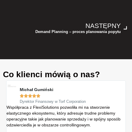
NASTĘPNY
Demand Planning – proces planowania popytu
Co klienci mówią o nas?
Michał Gumiński





Dyrektor Finansowy w Torf Corporation
Współpraca z FlexiSolutions pozwoliła mi na stworzenie
Sys
elastycznego ekosystemu, który adresuje trudne problemy
Gr
operacyjne takie jak planowanie sprzedaży i w spójny sposób
re
odzwierciedla je w obszarze controllingowym.
spó
ew