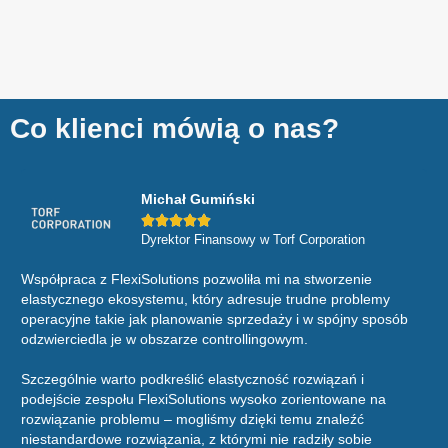
Co klienci mówią o nas?
Michał Gumiński





Dyrektor Finansowy w Torf Corporation
Współpraca z FlexiSolutions pozwoliła mi na stworzenie
Sys
elastycznego ekosystemu, który adresuje trudne problemy
Gr
operacyjne takie jak planowanie sprzedaży i w spójny sposób
rep
odzwierciedla je w obszarze controllingowym.
spó
ewi
Szczególnie warto podkreślić elastyczność rozwiązań i
podejście zespołu FlexiSolutions wysoko zorientowane na
Z 
rozwiązanie problemu – mogliśmy dzięki temu znaleźć
szc
niestandardowe rozwiązania, z którymi nie radziły sobie
kon