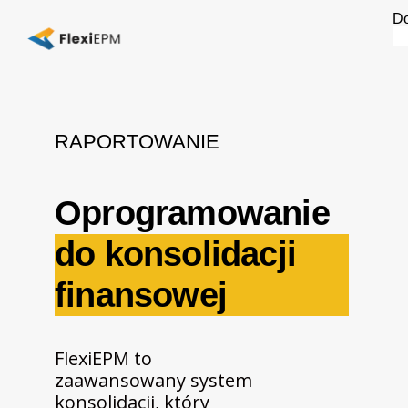
Do
Se
fo
RAPORTOWANIE
Oprogramowanie
do konsolidacji
finansowej
FlexiEPM to
zaawansowany system
konsolidacji, który