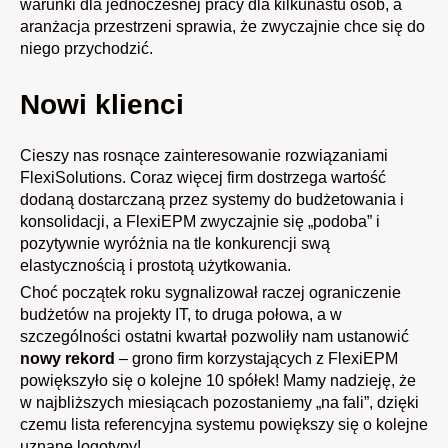
warunki dla jednoczesnej
pracy
dla kilkunastu osób, a
aranżacja przestrzeni sprawia, że zwyczajnie chce się do
niego przychodzić.
Nowi klienci
Cieszy nas rosnące zainteresowanie rozwiązaniami
FlexiSolutions. Coraz więcej firm dostrzega wartość
dodaną dostarczaną przez systemy do
budżetowania
i
konsolidacji
, a FlexiEPM zwyczajnie się „podoba” i
pozytywnie wyróżnia na tle konkurencji swą
elastycznością i prostotą użytkowania.
Choć początek roku sygnalizował raczej ograniczenie
budżetów na projekty IT, to druga połowa, a w
szczególności ostatni kwartał pozwoliły nam ustanowić
nowy rekord
– grono firm korzystających z FlexiEPM
powiększyło się o kolejne 10 spółek! Mamy nadzieję, że
w najbliższych miesiącach pozostaniemy „na fali”, dzięki
czemu lista referencyjna systemu powiększy się o kolejne
uznane logotypy!