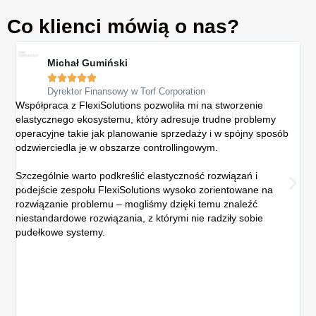
Co klienci mówią o nas?
Michał Gumiński





Dyrektor Finansowy w Torf Corporation
Współpraca z FlexiSolutions pozwoliła mi na stworzenie
Sys
elastycznego ekosystemu, który adresuje trudne problemy
Gr
operacyjne takie jak planowanie sprzedaży i w spójny sposób
re
odzwierciedla je w obszarze controllingowym.
spó
ew
Szczególnie warto podkreślić elastyczność rozwiązań i
podejście zespołu FlexiSolutions wysoko zorientowane na
Z 
rozwiązanie problemu – mogliśmy dzięki temu znaleźć
sz
niestandardowe rozwiązania, z którymi nie radziły sobie
kon
pudełkowe systemy.
dan
po
Do
zeb
rea
wyk