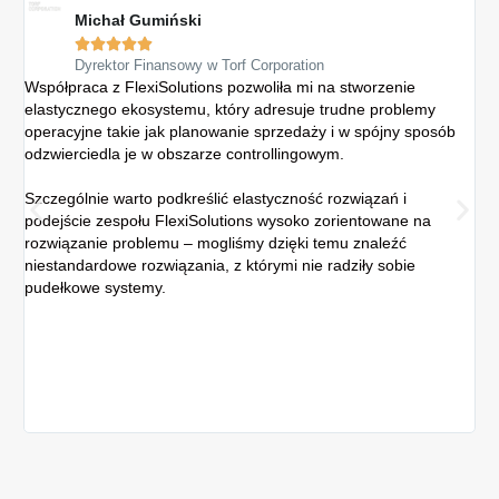
Michał Gumiński





Dyrektor Finansowy w Torf Corporation
Współpraca z FlexiSolutions pozwoliła mi na stworzenie
Sys
elastycznego ekosystemu, który adresuje trudne problemy
Gr
operacyjne takie jak planowanie sprzedaży i w spójny sposób
re
odzwierciedla je w obszarze controllingowym.
spó
ew
Szczególnie warto podkreślić elastyczność rozwiązań i
podejście zespołu FlexiSolutions wysoko zorientowane na
Z 
rozwiązanie problemu – mogliśmy dzięki temu znaleźć
sz
niestandardowe rozwiązania, z którymi nie radziły sobie
kon
pudełkowe systemy.
dan
po
Do
zeb
rea
wyk
fi