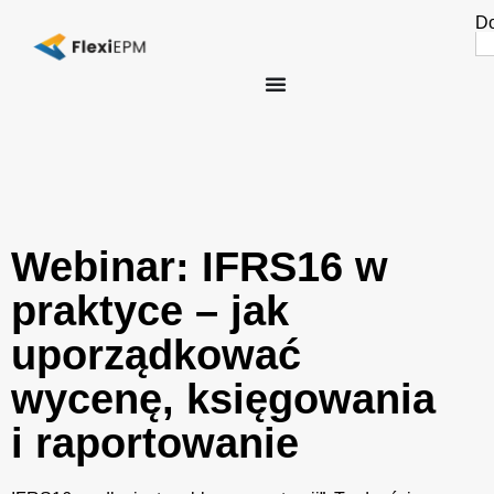
Do
Se
fo
Webinar: IFRS16 w
praktyce – jak
uporządkować
wycenę, księgowania
i raportowanie