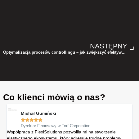
NASTĘPNY
Optymalizacja procesów controllingu – jak zwiększyć efektywność w Twojej firmie?
Co klienci mówią o nas?
Michał Gumiński





Dyrektor Finansowy w Torf Corporation
Współpraca z FlexiSolutions pozwoliła mi na stworzenie
Sys
elastycznego ekosystemu, który adresuje trudne problemy
Gr