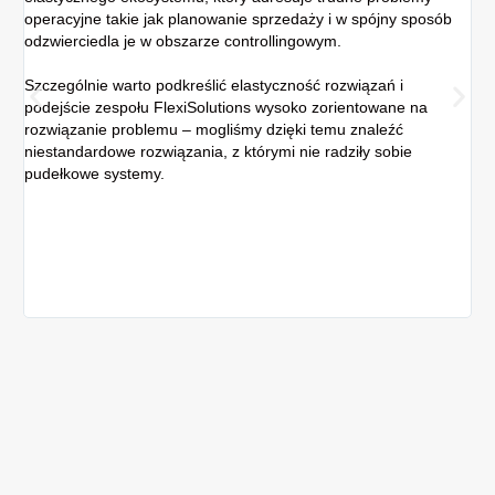
operacyjne takie jak planowanie sprzedaży i w spójny sposób
re
odzwierciedla je w obszarze controllingowym.
spó
ew
Szczególnie warto podkreślić elastyczność rozwiązań i
podejście zespołu FlexiSolutions wysoko zorientowane na
Z 
rozwiązanie problemu – mogliśmy dzięki temu znaleźć
sz
niestandardowe rozwiązania, z którymi nie radziły sobie
kon
pudełkowe systemy.
dan
po
Do
zeb
rea
wyk
fi