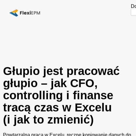
Do
Se
fo
Głupio jest pracować
głupio – jak CFO,
controlling i finanse
tracą czas w Excelu
(i jak to zmienić)
Powtarzalna praca w Excelu, ręczne kopiowanie danych do