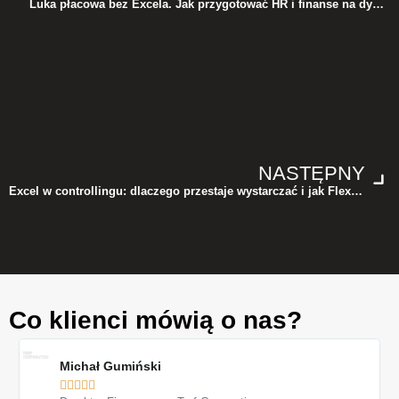
Luka płacowa bez Excela. Jak przygotować HR i finanse na dyrektywę UE
NASTĘPNY
Excel w controllingu: dlaczego przestaje wystarczać i jak FlexiEPM tworzy fundament pod nowoczesną hurtownię danych
Co klienci mówią o nas?
Michał Gumiński




