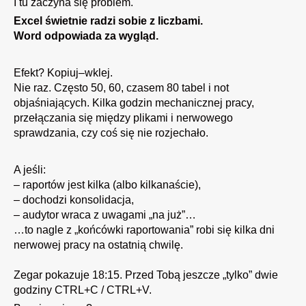
I tu zaczyna się problem.
Excel świetnie radzi sobie z liczbami.
Word odpowiada za wygląd.
Efekt? Kopiuj–wklej.
Nie raz. Często 50, 60, czasem 80 tabel i not
objaśniających. Kilka godzin mechanicznej pracy,
przełączania się między plikami i nerwowego
sprawdzania, czy coś się nie rozjechało.
A jeśli:
– raportów jest kilka (albo kilkanaście),
– dochodzi konsolidacja,
– audytor wraca z uwagami „na już”…
…to nagle z „końcówki raportowania” robi się kilka dni
nerwowej pracy na ostatnią chwilę.
Zegar pokazuje 18:15. Przed Tobą jeszcze „tylko” dwie
godziny CTRL+C / CTRL+V.