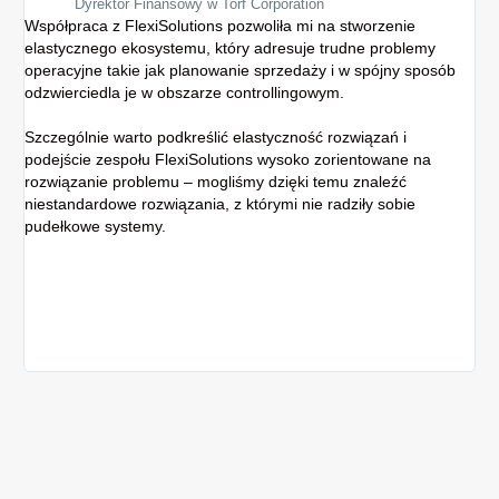
Dyrektor Finansowy w Torf Corporation
Współpraca z FlexiSolutions pozwoliła mi na stworzenie
Sys
elastycznego ekosystemu, który adresuje trudne problemy
Gr
operacyjne takie jak planowanie sprzedaży i w spójny sposób
re
odzwierciedla je w obszarze controllingowym.
spó
ew
Szczególnie warto podkreślić elastyczność rozwiązań i
podejście zespołu FlexiSolutions wysoko zorientowane na
Z 
rozwiązanie problemu – mogliśmy dzięki temu znaleźć
sz
niestandardowe rozwiązania, z którymi nie radziły sobie
kon
pudełkowe systemy.
dan
po
Do
zeb
rea
wyk
fi