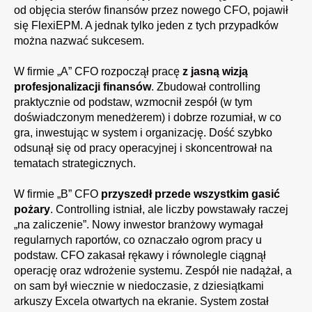
od objęcia sterów finansów przez nowego CFO, pojawił
się FlexiEPM. A jednak tylko jeden z tych przypadków
można nazwać sukcesem.
W firmie „A” CFO rozpoczął pracę
z jasną wizją
profesjonalizacji finansów
. Zbudował controlling
praktycznie od podstaw, wzmocnił zespół (w tym
doświadczonym menedżerem) i dobrze rozumiał, w co
gra, inwestując w system i organizację. Dość szybko
odsunął się od pracy operacyjnej i skoncentrował na
tematach strategicznych.
W firmie „B” CFO
przyszedł przede wszystkim gasić
pożary
. Controlling istniał, ale liczby powstawały raczej
„na zaliczenie”. Nowy inwestor branżowy wymagał
regularnych raportów, co oznaczało ogrom pracy u
podstaw. CFO zakasał rękawy i równolegle ciągnął
operację oraz wdrożenie systemu. Zespół nie nadążał, a
on sam był wiecznie w niedoczasie, z dziesiątkami
arkuszy Excela otwartych na ekranie. System został