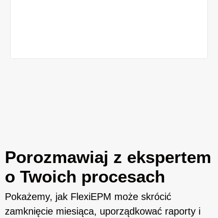
po
Do
zeb
rea
wyk
fi
Porozmawiaj z ekspertem
o Twoich procesach
Pokażemy, jak FlexiEPM może skrócić
zamknięcie miesiąca, uporządkować raporty i