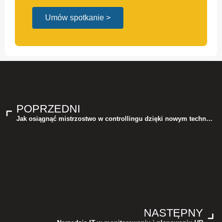
Umów spotkanie >
POPRZEDNI
Jak osiągnąć mistrzostwo w controllingu dzięki nowym technologiom? FlexiSolutions na #CIA2025
NASTĘPNY