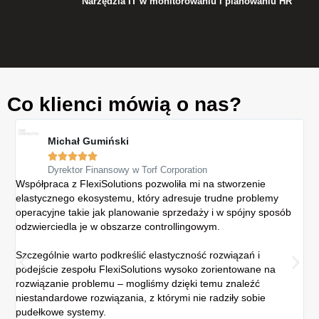
Narzędzia IT w monitorowaniu i planowaniu HR
Co klienci mówią o nas?
Michał Gumiński





Dyrektor Finansowy w Torf Corporation
Współpraca z FlexiSolutions pozwoliła mi na stworzenie
Sys
elastycznego ekosystemu, który adresuje trudne problemy
Gr
operacyjne takie jak planowanie sprzedaży i w spójny sposób
re
odzwierciedla je w obszarze controllingowym.
spó
ew
Szczególnie warto podkreślić elastyczność rozwiązań i
podejście zespołu FlexiSolutions wysoko zorientowane na
Z 
rozwiązanie problemu – mogliśmy dzięki temu znaleźć
sz
niestandardowe rozwiązania, z którymi nie radziły sobie
kon
pudełkowe systemy.
dan