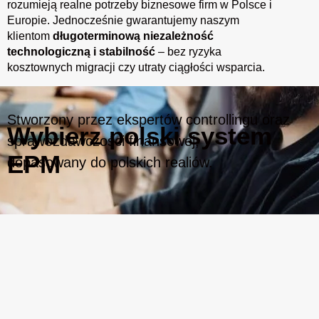
rozumieją realne potrzeby biznesowe firm w Polsce i
Europie. Jednocześnie gwarantujemy naszym
klientom
długoterminową niezależność
technologiczną i stabilność
– bez ryzyka
kosztownych migracji czy utraty ciągłości wsparcia.
Stworzony przez ekspertów controllingu oraz
Wybierz polski system
sprawozdawczości finansowej,
EPM
dopasowany do polskich realiów.