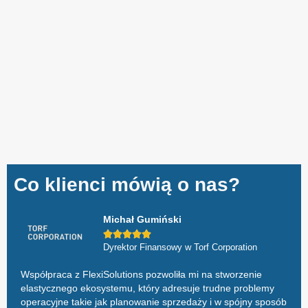
Co klienci mówią o nas?
Michał Gumiński





Dyrektor Finansowy w Torf Corporation
Współpraca z FlexiSolutions pozwoliła mi na stworzenie
Syst
elastycznego ekosystemu, który adresuje trudne problemy
Grup
operacyjne takie jak planowanie sprzedaży i w spójny sposób
repo