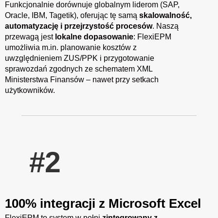
Funkcjonalnie dorównuje globalnym liderom (SAP,
Oracle, IBM, Tagetik), oferując tę samą
skalowalność,
automatyzację i przejrzystość procesów
. Naszą
przewagą jest
lokalne dopasowanie
: FlexiEPM
umożliwia m.in. planowanie kosztów z
uwzględnieniem ZUS/PPK i przygotowanie
sprawozdań zgodnych ze schematem XML
Ministerstwa Finansów – nawet przy setkach
użytkowników.
#2
100% integracji z Microsoft Excel
FlexiEPM to system w pełni
zintegrowany z