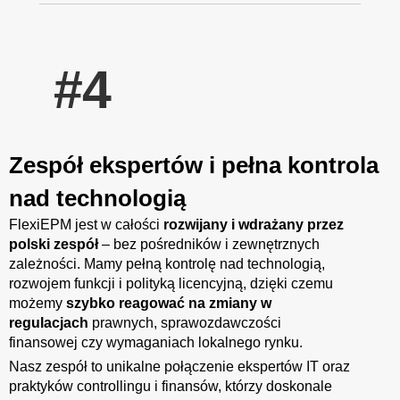
#4
Zespół ekspertów i pełna kontrola
nad technologią
FlexiEPM
jest
w
całości
rozwijany
i
wdrażany
przez
polski
zespół
–
bez
pośredników
i
zewnętrznych
zależności
.
Mamy
pełną
kontrolę
nad
technologią
,
rozwojem
funkcji
i
polityką
licencyjną
,
dzięki
czemu
możemy
szybko
reagować
na
zmiany
w
regulacjach
prawnych
,
sprawozdawczości
finansowej
czy
wymaganiach
lokalnego
rynku
.
Nasz zespół to unikalne połączenie ekspertów IT oraz
praktyków controllingu i finansów, którzy doskonale