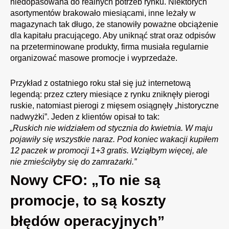
niedopasowana do realnych potrzeb rynku. Niektórych
asortymentów brakowało miesiącami, inne leżały w
magazynach tak długo, że stanowiły poważne obciążenie
dla kapitału pracującego. Aby uniknąć strat oraz odpisów
na przeterminowane produkty, firma musiała regularnie
organizować masowe promocje i wyprzedaże.
Przykład z ostatniego roku stał się już internetową
legendą: przez cztery miesiące z rynku zniknęły pierogi
ruskie, natomiast pierogi z mięsem osiągnęły „historyczne
nadwyżki”. Jeden z klientów opisał to tak:
„Ruskich nie widziałem od stycznia do kwietnia. W maju
pojawiły się wszystkie naraz. Pod koniec wakacji kupiłem
12 paczek w promocji 1+3 gratis. Wziąłbym więcej, ale
nie zmieściłyby się do zamrażarki.”
Nowy CFO: „To nie są
promocje, to są koszty
błędów operacyjnych”