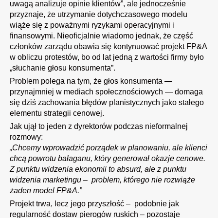
uwagą analizuje opinie klientów”, ale jednocześnie
przyznaje, że utrzymanie dotychczasowego modelu
wiąże się z poważnymi ryzykami operacyjnymi i
finansowymi. Nieoficjalnie wiadomo jednak, że część
członków zarządu obawia się kontynuować projekt FP&A
w obliczu protestów, bo od lat jedną z wartości firmy było
„słuchanie głosu konsumenta”.
Problem polega na tym, że głos konsumenta —
przynajmniej w mediach społecznościowych — domaga
się dziś zachowania błędów planistycznych jako stałego
elementu strategii cenowej.
Jak ujął to jeden z dyrektorów podczas nieformalnej
rozmowy:
„Chcemy wprowadzić porządek w planowaniu, ale klienci
chcą powrotu bałaganu, który generował okazje cenowe.
Z punktu widzenia ekonomii to absurd, ale z punktu
widzenia marketingu – problem, którego nie rozwiąże
żaden model FP&A.”
Projekt trwa, lecz jego przyszłość – podobnie jak
regularność dostaw pierogów ruskich – pozostaje