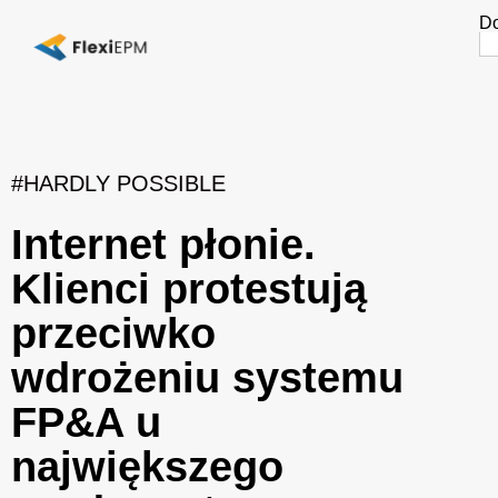
Do
Se
fo
#HARDLY POSSIBLE
Internet płonie.
Klienci protestują
przeciwko
wdrożeniu systemu
FP&A u
największego