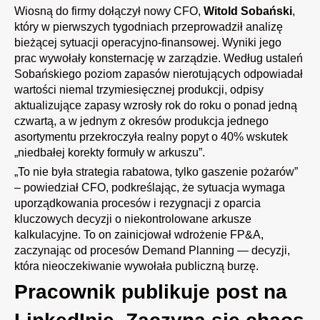
Wiosną do firmy dołączył nowy CFO,
Witold Sobański
,
który w pierwszych tygodniach przeprowadził analizę
bieżącej sytuacji operacyjno-finansowej. Wyniki jego
prac wywołały konsternację w zarządzie. Według ustaleń
Sobańskiego poziom zapasów nierotujących odpowiadał
wartości niemal trzymiesięcznej produkcji, odpisy
aktualizujące zapasy wzrosły rok do roku o ponad jedną
czwartą, a w jednym z okresów produkcja jednego
asortymentu przekroczyła realny popyt o 40% wskutek
„niedbałej korekty formuły w arkuszu”.
„To nie była strategia rabatowa, tylko gaszenie pożarów”
– powiedział CFO, podkreślając, że sytuacja wymaga
uporządkowania procesów i rezygnacji z oparcia
kluczowych decyzji o niekontrolowane arkusze
kalkulacyjne. To on zainicjował wdrożenie FP&A,
zaczynając od procesów Demand Planning — decyzji,
która nieoczekiwanie wywołała publiczną burzę.
Pracownik publikuje post na