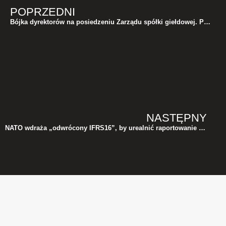
POPRZEDNI
Bójka dyrektorów na posiedzeniu Zarządu spółki giełdowej. Poszło o… alokację kosztów
NASTĘPNY
NATO wdraża „odwrócony IFRS16”, by urealnić raportowanie wartości bojowej posiadanego sprzętu