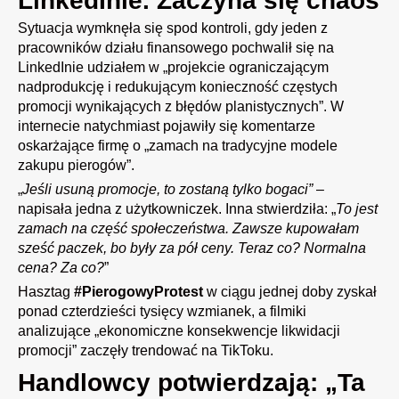
LinkedInie. Zaczyna się chaos
Sytuacja wymknęła się spod kontroli, gdy jeden z
pracowników działu finansowego pochwalił się na
LinkedInie udziałem w „projekcie ograniczającym
nadprodukcję i redukującym konieczność częstych
promocji wynikających z błędów planistycznych”. W
internecie natychmiast pojawiły się komentarze
oskarżające firmę o „zamach na tradycyjne modele
zakupu pierogów”.
„
Jeśli usuną promocje, to zostaną tylko bogaci”
–
napisała jedna z użytkowniczek. Inna stwierdziła: „
To jest
zamach na część społeczeństwa. Zawsze kupowałam
sześć paczek, bo były za pół ceny. Teraz co? Normalna
cena? Za co?
”
Hasztag
#PierogowyProtest
w ciągu jednej doby zyskał
ponad czterdzieści tysięcy wzmianek, a filmiki
analizujące „ekonomiczne konsekwencje likwidacji
promocji” zaczęły trendować na TikToku.
Handlowcy potwierdzają: „Ta