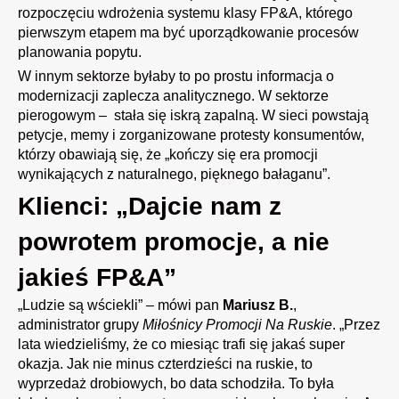
rozpoczęciu wdrożenia systemu klasy FP&A, którego
pierwszym etapem ma być uporządkowanie procesów
planowania popytu.
W innym sektorze byłaby to po prostu informacja o
modernizacji zaplecza analitycznego. W sektorze
pierogowym – stała się iskrą zapalną. W sieci powstają
petycje, memy i zorganizowane protesty konsumentów,
którzy obawiają się, że „kończy się era promocji
wynikających z naturalnego, pięknego bałaganu”.
Klienci: „Dajcie nam z
powrotem promocje, a nie
jakieś FP&A”
„Ludzie są wściekli” – mówi pan
Mariusz B.
,
administrator grupy
Miłośnicy Promocji Na Ruskie
. „Przez
lata wiedzieliśmy, że co miesiąc trafi się jakaś super
okazja. Jak nie minus czterdzieści na ruskie, to
wyprzedaż drobiowych, bo data schodziła. To była